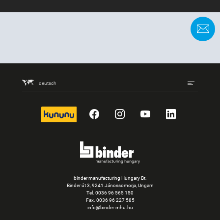
K
deutsch
kununu
Facebook
Instagram
YouTube
LinkedIn
binder manufacturing Hungary Bt.
Binder út 3, 9241 Jánossomorja, Ungarn
Tel.
0036 96 565 150
Fax. 0036 96 227 585
info@binder-mhu.hu